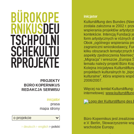
inicjator
Kulturstiftung des Bundes (Ni
została założona w 2002 r. prz
wspierania projektów artystyc
kontekście. Intencją Fundacji
form artystycznych w różnych d
Obok „ogólnego wspierania pro
zagraniczni wnioskodawcy, Fun
kilku obszarach tematycznych ta
aspekty zjednoczenia Niemiec”
„Migracja” i wreszcie „Europa
tematu należy projekt Büro Ko
Kolejna inicjatywa Kulturstift
projektach kulturalnych to „bip
kulturalne”, która wspiera ws
2006/2007.
PROJEKTY
BÜRO KOPERNIKUS
Więcej na temtat Kulturstiftun
REDAKCJA SERWISU
internetowej:
www.kulturstiftu
inicjator
prasa
mapa strony
Büro Kopernikus jest zrealizo
e.V. Berlin, Stowarzyszenie ws
› deutsch
› english
› polski
wschodzie Europy.