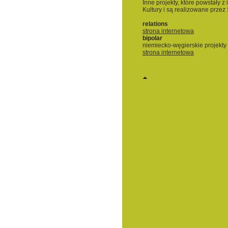
Inne projekty, które powstały z
Kultury i są realizowane przez 
relations
strona internetowa
bipolar
niemiecko-węgierskie projekty 
strona internetowa